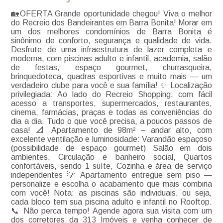
🏡OFERTA Grande oportunidade chegou! Viva o melhor
do Recreio dos Bandeirantes em Barra Bonita! Morar em
um dos melhores condomínios de Barra Bonita é
sinônimo de conforto, segurança e qualidade de vida.
Desfrute de uma infraestrutura de lazer completa e
moderna, com piscinas adulto e infantil, academia, salão
de festas, espaço gourmet, churrasqueira,
brinquedoteca, quadras esportivas e muito mais — um
verdadeiro clube para você e sua família! ✨ Localização
privilegiada: Ao lado do Recreio Shopping, com fácil
acesso a transportes, supermercados, restaurantes,
cinema, farmácias, praças e todas as conveniências do
dia a dia. Tudo o que você precisa, a poucos passos de
casa! 📐 Apartamento de 98m² – andar alto, com
excelente ventilação e luminosidade: Varandão espaçoso
(possibilidade de espaço gourmet) Salão em dois
ambientes, Circulação e banheiro social, Quartos
confortáveis, sendo 1 suíte, Cozinha e área de serviço
independentes 💡 Apartamento entregue sem piso —
personalize e escolha o acabamento que mais combina
com você! Nota: as piscinas são individuais, ou seja,
cada bloco tem sua piscina adulto e infantil no Rooftop.
📞 Não perca tempo! Agende agora sua visita com um
dos corretores da 313 Imóveis e venha conhecer de