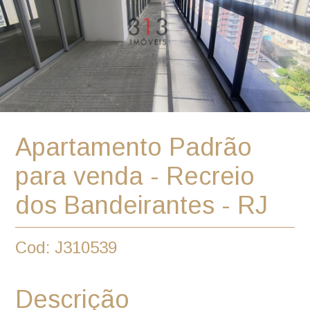
Apartamento Padrão
para venda - Recreio
dos Bandeirantes - RJ
Cod: J310539
Descrição