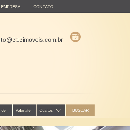
A EMPRESA
CONTATO
nto@313imoveis.com.br