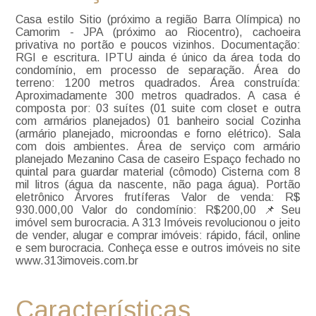
Casa estilo Sitio (próximo a região Barra Olímpica) no
Camorim - JPA (próximo ao Riocentro), cachoeira
privativa no portão e poucos vizinhos. Documentação:
RGI e escritura. IPTU ainda é único da área toda do
condomínio, em processo de separação. Área do
terreno: 1200 metros quadrados. Área construída:
Aproximadamente 300 metros quadrados. A casa é
composta por: 03 suítes (01 suite com closet e outra
com armários planejados) 01 banheiro social Cozinha
(armário planejado, microondas e forno elétrico). Sala
com dois ambientes. Área de serviço com armário
planejado Mezanino Casa de caseiro Espaço fechado no
quintal para guardar material (cômodo) Cisterna com 8
mil litros (água da nascente, não paga água). Portão
eletrônico Árvores frutíferas Valor de venda: R$
930.000,00 Valor do condomínio: R$200,00 📌Seu
imóvel sem burocracia. A 313 Imóveis revolucionou o jeito
de vender, alugar e comprar imóveis: rápido, fácil, online
e sem burocracia. Conheça esse e outros imóveis no site
www.313imoveis.com.br
Características