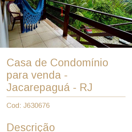
Casa de Condomínio
para venda -
Jacarepaguá - RJ
Cod: J630676
Descrição