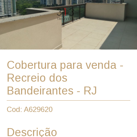
Cobertura para venda -
Recreio dos
Bandeirantes - RJ
Cod: A629620
Descrição