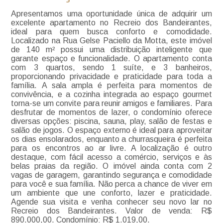
Apresentamos uma oportunidade única de adquirir um
excelente apartamento no Recreio dos Bandeirantes,
ideal para quem busca conforto e comodidade.
Localizado na Rua Gelse Paciello da Motta, este imóvel
de 140 m² possui uma distribuição inteligente que
garante espaço e funcionalidade. O apartamento conta
com 3 quartos, sendo 1 suíte, e 3 banheiros,
proporcionando privacidade e praticidade para toda a
família. A sala ampla é perfeita para momentos de
convivência, e a cozinha integrada ao espaço gourmet
torna-se um convite para reunir amigos e familiares. Para
desfrutar de momentos de lazer, o condomínio oferece
diversas opções: piscina, sauna, play, salão de festas e
salão de jogos. O espaço externo é ideal para aproveitar
os dias ensolarados, enquanto a churrasqueira é perfeita
para os encontros ao ar livre. A localização é outro
destaque, com fácil acesso a comércio, serviços e às
belas praias da região. O imóvel ainda conta com 2
vagas de garagem, garantindo segurança e comodidade
para você e sua família. Não perca a chance de viver em
um ambiente que une conforto, lazer e praticidade.
Agende sua visita e venha conhecer seu novo lar no
Recreio dos Bandeirantes. Valor de venda: R$
890.000,00. Condomínio: R$ 1.019,00.