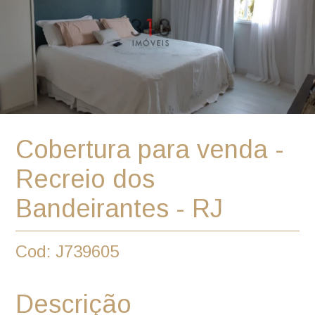
Cobertura para venda -
Recreio dos
Bandeirantes - RJ
Cod: J739605
Descrição