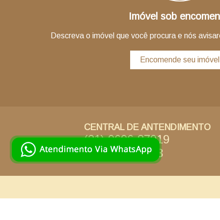
Imóvel sob encome
Descreva o imóvel que você procura e nós avisa
Encomende seu imóvel
CENTRAL DE ANTENDIMENTO
(21) 9696-87919
(21) 3495-1988
ATENDIMENTO
De Segunda a Sábado de 09:00h às 18:00h