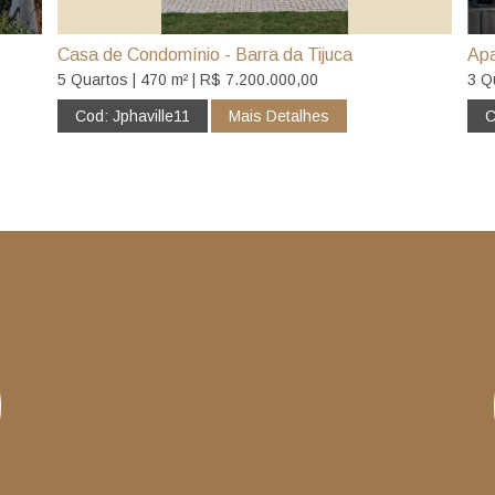
Casa de Condomínio - Barra da Tijuca
Apa
5 Quartos | 470 m² | R$ 7.200.000,00
3 Q
Cod: Jphaville11
Mais Detalhes
C