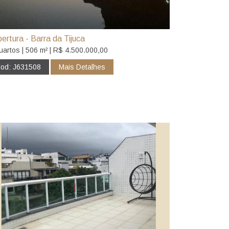
ertura - Barra da Tijuca
uartos | 506 m² | R$ 4.500.000,00
od: J631508
Mais Detalhes