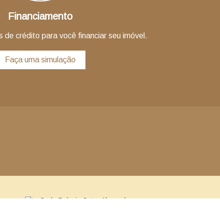
Financiamento
 de crédito para você financiar seu imóvel.
Faça uma simulação
Sede Própria Setor Alemanha
Em cima do Restaurante Parmê