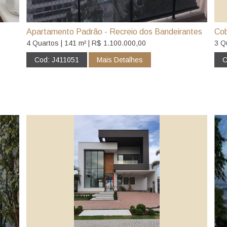
Apartamento Padrão - Recreio dos Bandeirantes
Cob
4 Quartos | 141 m² | R$ 1.100.000,00
3 Q
Cod: J411051
Mais Detalhes
C