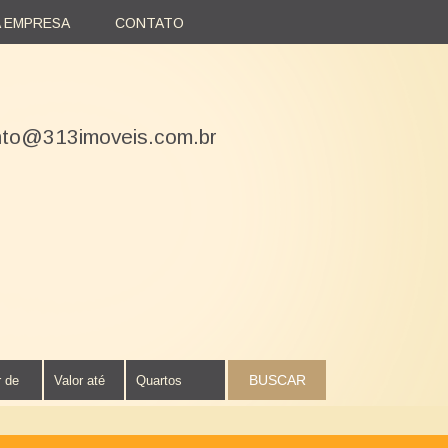
A EMPRESA
CONTATO
nto@313imoveis.com.br