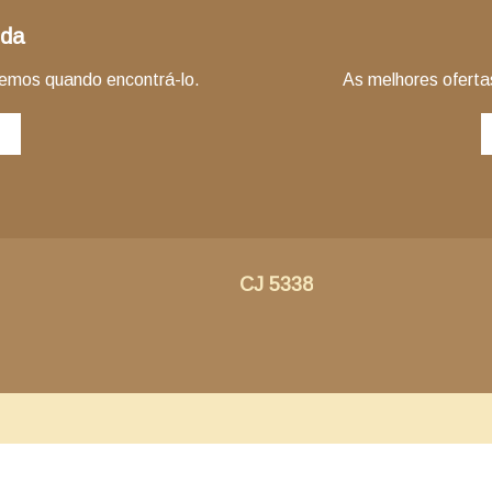
nda
remos quando encontrá-lo.
As melhores ofertas
CJ 5338
ENDEREÇO
Avenida Alfredo Baltazar da Silveira número 520, loja 206B,