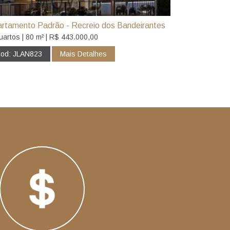
rtamento Padrão - Recreio dos Bandeirantes
uartos | 80 m² | R$ 443.000,00
od: JLAN823
Mais Detalhes