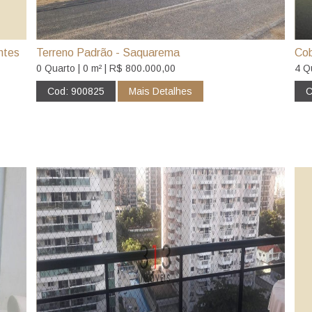
ntes
Terreno Padrão - Saquarema
Cob
0 Quarto | 0 m² | R$ 800.000,00
4 Q
Cod: 900825
Mais Detalhes
C